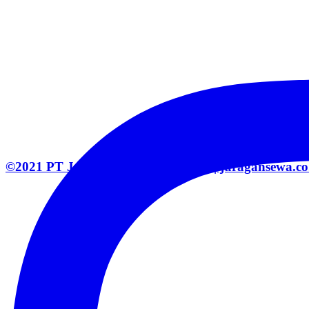
©2021 PT Juragan Mitra Solusindo | juragansewa.co