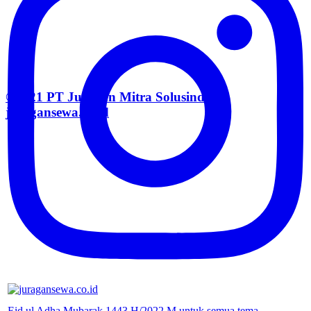
©2021 PT Juragan Mitra Solusindo |
juragansewa.co.id
Eid ul Adha Mubarak 1443 H/2022 M untuk semua tema