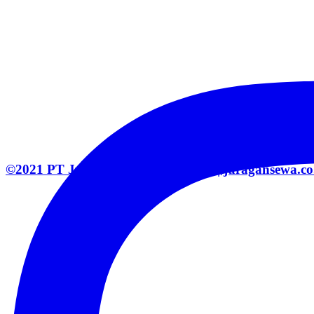
©2021 PT Juragan Mitra Solusindo | juragansewa.co