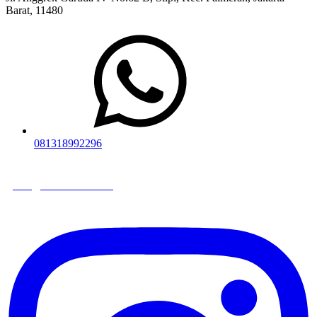
Barat, 11480​
081318992296
juragansewa.co.id